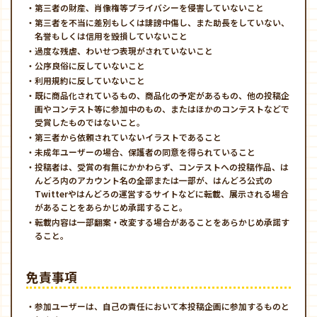
・第三者の財産、肖像権等プライバシーを侵害していないこと
・第三者を不当に差別もしくは誹謗中傷し、また助長をしていない、
名誉もしくは信用を毀損していないこと
・過度な残虐、わいせつ表現がされていないこと
・公序良俗に反していないこと
・利用規約に反していないこと
・既に商品化されているもの、商品化の予定があるもの、他の投稿企
画やコンテスト等に参加中のもの、またはほかのコンテストなどで
受賞したものではないこと。
・第三者から依頼されていないイラストであること
・未成年ユーザーの場合、保護者の同意を得られていること
・投稿者は、受賞の有無にかかわらず、コンテストへの投稿作品、は
んどろ内のアカウント名の全部または一部が、はんどろ公式の
Twitterやはんどろの運営するサイトなどに転載、展示される場合
があることをあらかじめ承諾すること。
・転載内容は一部翻案・改変する場合があることをあらかじめ承諾す
ること。
免責事項
・参加ユーザーは、自己の責任において本投稿企画に参加するものと