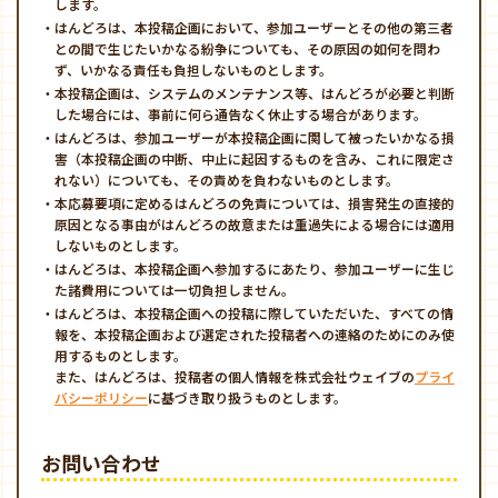
します。
・はんどろは、本投稿企画において、参加ユーザーとその他の第三者
との間で生じたいかなる紛争についても、その原因の如何を問わ
ず、いかなる責任も負担しないものとします。
・本投稿企画は、システムのメンテナンス等、はんどろが必要と判断
した場合には、事前に何ら通告なく休止する場合があります。
・はんどろは、参加ユーザーが本投稿企画に関して被ったいかなる損
害（本投稿企画の中断、中止に起因するものを含み、これに限定さ
れない）についても、その責めを負わないものとします。
・本応募要項に定めるはんどろの免責については、損害発生の直接的
原因となる事由がはんどろの故意または重過失による場合には適用
しないものとします。
・はんどろは、本投稿企画へ参加するにあたり、参加ユーザーに生じ
た諸費用については一切負担しません。
・はんどろは、本投稿企画への投稿に際していただいた、すべての情
報を、本投稿企画および選定された投稿者への連絡のためにのみ使
用するものとします。
また、はんどろは、投稿者の個人情報を株式会社ウェイブの
プライ
バシーポリシー
に基づき取り扱うものとします。
お問い合わせ